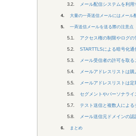
3.2.
メール配信システムを利用
4.
大量の一斉送信メールにはメール
5.
一斉送信メールを送る際の注意点
5.1.
アクセス権の制限やログの
5.2.
STARTTLSによる暗号化通
5.3.
メール受信者の許可を取る
5.4.
メールアドレスリストは購
5.5.
メールアドレスリストは定
5.6.
セグメントやパーソナライ
5.7.
テスト送信と複数人による
5.8.
メール送信元ドメインの認
6.
まとめ