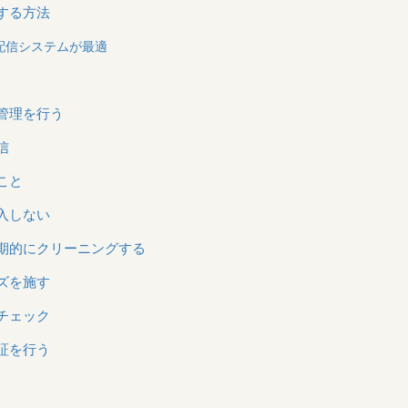
する方法
配信システムが最適
管理を行う
信
こと
入しない
期的にクリーニングする
ズを施す
チェック
証を行う