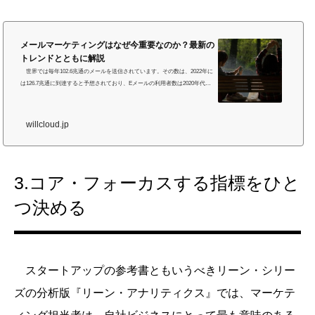
メールマーケティングはなぜ今重要なのか？最新の
トレンドとともに解説
世界では毎年102.6兆通のメールを送信されています。その数は、2022年に
は126.7兆通に到達すると予想されており、Eメールの利用者数は2020年代も
増加し続けています。本記事では、コミュニケーション・ツールのひとつと
して大きな役割を担うEメールを用いたメールマーケティングについて説明す
るとともに、なぜメールマーケティングが今もなお重要な施策であるかを説
willcloud.jp
明します。メールマーケティングとは メールマーケティングとは、皆さん
が顧客(見込み顧客や既存顧客)と、メール配信を通じてコミュニケーション
を行うことを指しま...
3.コア・フォーカスする指標をひと
つ決める
スタートアップの参考書ともいうべきリーン・シリー
ズの分析版『リーン・アナリティクス』では、マーケテ
ィング担当者は、自社ビジネスにとって最も意味のある