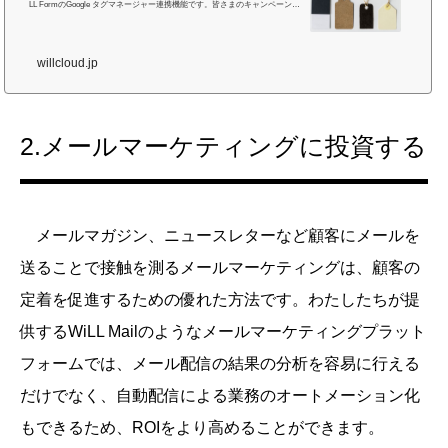
LL FormのGoogle タグマネージャー連携機能です。皆さまのキャンペーン運
用効率化に是非お役立てください。Googleタグマネージャー連携機能Google
タグマネージャーとは？ 『Googleタグマネージャー』とは、Google社が無
償提供するサービスのひとつです。ウェブサイトを運営しているとたくさん
willcloud.jp
のタグを埋め込む機会が多くなりますよね。Adwords広告の計測用のタグやA
Bテスト計測用のタグ、そしてGoogleアナリティクスのタグなど。『Googleタ
グマネージャー』を使...
2.メールマーケティングに投資する
メールマガジン、ニュースレターなど顧客にメールを
送ることで接触を測るメールマーケティングは、顧客の
定着を促進するための優れた方法です。わたしたちが提
供するWiLL Mailのようなメールマーケティングプラット
フォームでは、メール配信の結果の分析を容易に行える
だけでなく、自動配信による業務のオートメーション化
もできるため、ROIをより高めることができます。