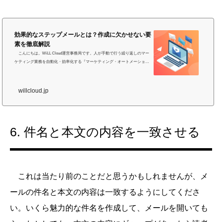
効果的なステップメールとは？作成に欠かせない要
素を徹底解説
こんにちは。WiLL Cloud運営事務局です。人が手動で行う繰り返しのマー
ケティング業務を自動化・効率化する『マーケティング・オートメーション
（MA）』が少しずつ浸透しています。このMAの登場によって近年改めて注
目を集めているのが、ウェブ・マーケティング業務自動化の元祖ともいえる
『ステップメール』です。今回は、その定義や効果的な作成方法などを細か
willcloud.jp
く具体的にご紹介します。効果的なステップメール作成も簡単。メール作
成・運用の効率化ならWiLL Mailの無料トライアルを申込むステップメールと
は 『ステップメール』と...
6. 件名と本文の内容を一致させる
これは当たり前のことだと思うかもしれませんが、メ
ールの件名と本文の内容は一致するようにしてくださ
い。いくら魅力的な件名を作成して、メールを開いても