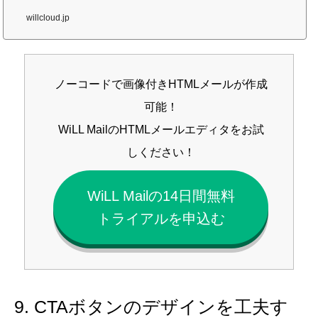
は、顧客に届きやすく、内容がきちんと伝わるHTMLメールを作成するため
の基本を解説します。以下の章に分けてご紹介します。・HTMLメールの特
willcloud.jp
徴の説明・HTMLメールの構造と仕組みの説明・HTMLメールの作り方の説
明・HTMLメールを効率よく作成・配信する方法の説明今すぐ簡単にHTMLメ
ール作成する方法をお探しの場合、WiLL...
ノーコードで画像付きHTMLメールが作成
可能！
WiLL MailのHTMLメールエディタをお試
しください！
WiLL Mailの14日間無料
トライアルを申込む
9. CTAボタンのデザインを工夫す