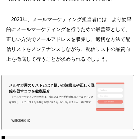
2023年、メールマーケティング担当者には、より効果
的にメールマーケティングを行うための最善策として、
正しい方法でメールアドレスを収集し、適切な方法で配
信リストをメンテナンスしながら、配信リストの品質向
上を徹底して行うことが求められるでしょう。
メルマガ用のリストとは？扱いの注意点や正しく登
録を促すコツを徹底紹介
メールマーケティング担当者は、常にメルマガ配信対象のメールアドレス
を増やし、且つリストを新鮮な状態に保たなければなりません。本記事で
は、適切なメールアドレスを集めるために知っておくべき注意点と、具体的
にメルマガ登録を促すための9つの方法をご紹介します。今すぐメールマーケ
ティングを始めたい方は、WiLL Mailの無料トライアルをお試しください！Wi
willcloud.jp
LL Mailの14日間無料トライアルを申込むメルマガ用のリストとは？ メルマ
ガ用のリストとは、一般的にメルマガやブログを購読している人、または直
接会った人などのメ...