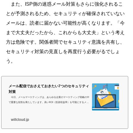
また、ISP側の迷惑メール対策もさらに強化されるこ
とが予測されるため、セキュリティが確保されていない
メールは、読者に届かない可能性が高くなります。「今
まで大丈夫だったから、これからも大丈夫」という考え
方は危険です。関係者間でセキュリティ意識を共有し、
セキュリティ対策の見直しを再度行う必要がるでしょ
う。
メール配信でおさえておきたい7つのセキュリティ
対策
今日、メールマーケティングは、あらゆる企業のマーケティング戦略の中
で重要な役割を果たしています。高いROI（投資収益率）を可能にするメー
ルマーケティングの有効性から、多くの企業がメールを積極的に活用し、週
に何通ものメールを読者に送っています。 しかしながら、企業がメールマ
ーケティングを積極的に活用しているということは、ハッカーなどのサイバ
willcloud.jp
ー犯罪者も熟知しています。企業のメール配信を標的にして、個人情報デー
タを盗んだり、不正アクセスを行うなどの脅威も急増していることを忘れて
はなりません。 そのた...