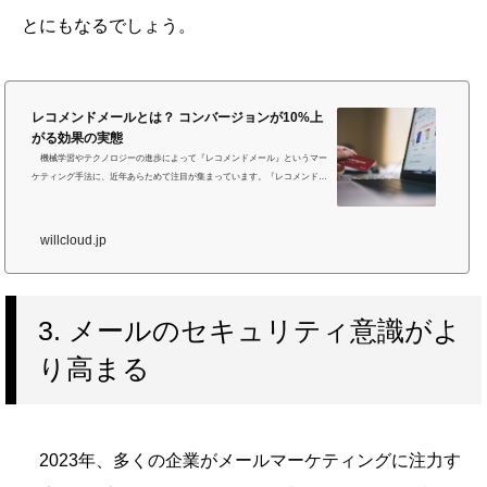
とにもなるでしょう。
レコメンドメールとは？ コンバージョンが10%上
がる効果の実態
機械学習やテクノロジーの進歩によって『レコメンドメール』というマー
ケティング手法に、近年あらためて注目が集まっています。『レコメンドメ
ール』は、データを駆使して顧客に最適な商品を提案できるため、オンライ
ンストアにとって強力なツールです。今回はこの『レコメンドメール』とは
何か、どういった効果が期待されるのか、具体的にどういう構成なのかを説
willcloud.jp
明いたします。今すぐ使えるレコメンドメール配信システムをお探しです
か？ WiLL Mailならスマホ対応のHTML型のレコメンドメールを簡単におく
れます。»WiLL Mail...
3. メールのセキュリティ意識がよ
り高まる
2023年、多くの企業がメールマーケティングに注力す