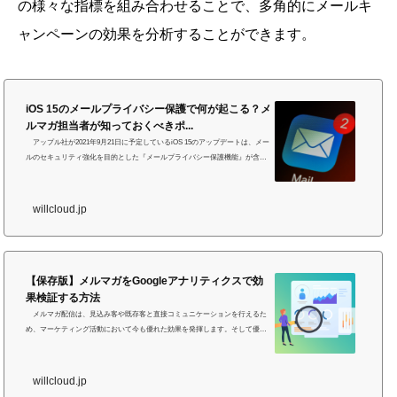
の様々な指標を組み合わせることで、多角的にメールキ
ャンペーンの効果を分析することができます。
iOS 15のメールプライバシー保護で何が起こる？メ
ルマガ担当者が知っておくべきポ...
アップル社が2021年9月21日に予定しているiOS 15のアップデートは、メー
ルのセキュリティ強化を目的とした『メールプライバシー保護機能』が含ま
れており、メルマガ配信にも影響を及ぼします。この記事では『メールプラ
イバシー保護機能』とは何かについてや、その対策についてご説明します。
今すぐメールマーケティングを始めたい方は、WiLL Mailの無料トライアルを
willcloud.jp
お試しください！WiLL Mailの14日間無料トライアルを申込むiOS 15のメール
プライバシー保護機能とはiOSについて iOSとは、アップル社が自社のハー
ドウェア専用に作成...
【保存版】メルマガをGoogleアナリティクスで効
果検証する方法
メルマガ配信は、見込み客や既存客と直接コミュニケーションを行えるた
め、マーケティング活動において今も優れた効果を発揮します。そして優れ
たメルマガを配信するためには効果検証が欠かせません。今回は、圧倒的な
ユーザー数を誇るウェブ解析サービス『Googleアナリティクス』を用いたメ
ルマガの効果検証の方法をご説明します。メルマガをGoogleアナリティクス
willcloud.jp
で効果検証するメリットとは？ 『Googleアナリティクス』は、無料にも関