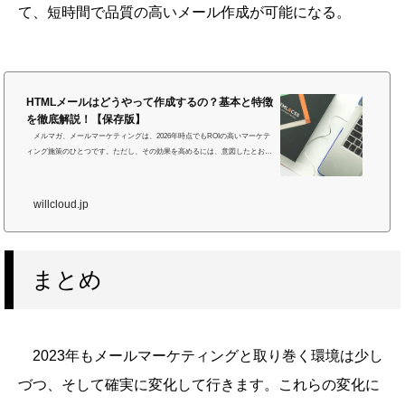
て、短時間で品質の高いメール作成が可能になる。
HTMLメールはどうやって作成するの？基本と特徴
を徹底解説！【保存版】
メルマガ、メールマーケティングは、2026年時点でもROIの高いマーケテ
ィング施策のひとつです。ただし、その効果を高めるには、意図したとおり
に表示されるHTMLメールを作成することが重要です。 そこで本記事で
は、顧客に届きやすく、内容がきちんと伝わるHTMLメールを作成するため
の基本を解説します。以下の章に分けてご紹介します。・HTMLメールの特
willcloud.jp
徴の説明・HTMLメールの構造と仕組みの説明・HTMLメールの作り方の説
明・HTMLメールを効率よく作成・配信する方法の説明今すぐ簡単にHTMLメ
ール作成する方法をお探しの場合、WiLL...
まとめ
2023年もメールマーケティングと取り巻く環境は少し
づつ、そして確実に変化して行きます。これらの変化に