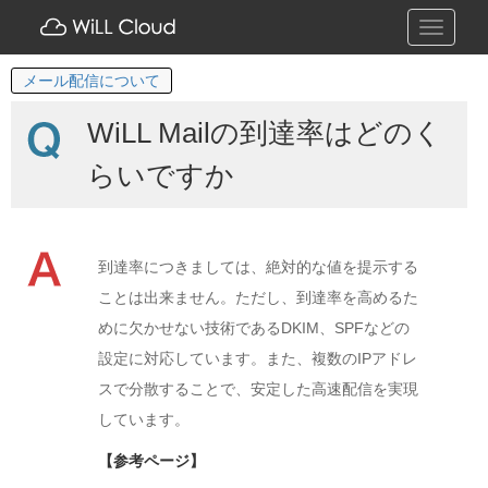
Toggle
navigati
メール配信について
WiLL Mailの到達率はどのく
らいですか
到達率につきましては、絶対的な値を提示する
ことは出来ません。ただし、到達率を高めるた
めに欠かせない技術であるDKIM、SPFなどの
設定に対応しています。また、複数のIPアドレ
スで分散することで、安定した高速配信を実現
しています。
【参考ページ】