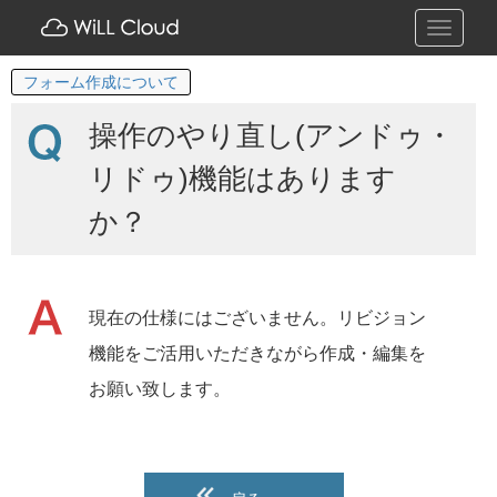
Toggle
navigati
フォーム作成について
操作のやり直し(アンドゥ・
リドゥ)機能はあります
か？
現在の仕様にはございません。リビジョン
機能をご活用いただきながら作成・編集を
お願い致します。