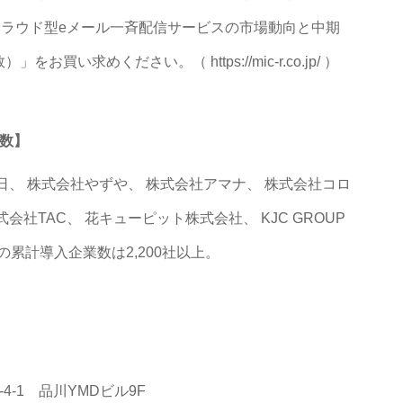
：クラウド型eメール一斉配信サービスの市場動向と中期
い求めください。（ https://mic-r.co.jp/ ）
社数】
日、 株式会社やずや、 株式会社アマナ、 株式会社コロ
社TAC、 花キューピット株式会社、 KJC GROUP
の累計導入企業数は2,200社以上。
-1 品川YMDビル9F