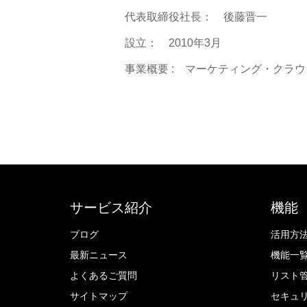
代表取締役社長： 後藤晋一
設立： 2010年3月
事業概要 : マーケティング・クラウド「
サービス紹介
機能
ブログ
活用方
最新ニュース
機能一
よくあるご質問
リスト
サイトマップ
セキュ