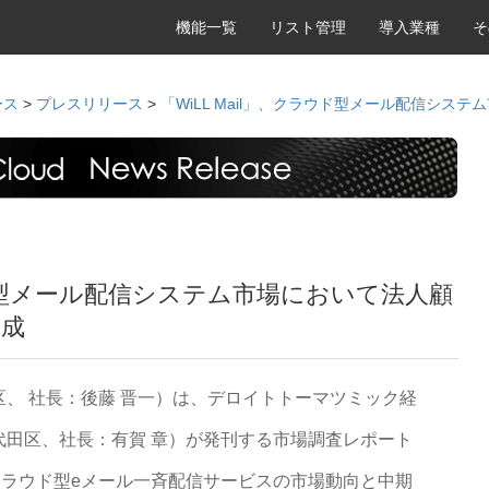
機能一覧
リスト管理
導入業種
そ
ース
>
プレスリリース
>
「WiLL Mail」、クラウド型メール配信シス
ラウド型メール配信システム市場において法人顧
達成
、 社長：後藤 晋一）は、デロイトトーマツミック経
代田区、社長：有賀 章）が発刊する市場調査レポート
：クラウド型eメール一斉配信サービスの市場動向と中期