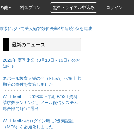
の他
料金プラン
無料トライアル申込み
ログイン
テム市場において法人顧客数伸長率4年連続1位を達成
最新のニュース
2026年 夏季休業（8月13日～16日）のお
知らせ
ネパール教育支援の会（NESA）へ第十七
期分の寄付を実施しました
WiLL Mail、「2026年上半期 BOXIL資料
請求数ランキング」メール配信システム
総合部門1位に選出
WiLL Mailへのログイン時に2要素認証
（MFA）を必須化しました