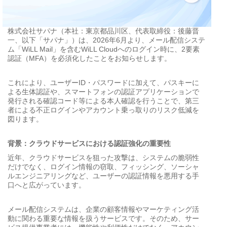
株式会社サパナ（本社：東京都品川区、代表取締役：後藤晋
一、以下「サパナ」）は、2026年6月より、メール配信システ
ム「WiLL Mail」を含むWiLL Cloudへのログイン時に、2要素
認証（MFA）を必須化したことをお知らせします。
これにより、ユーザーID・パスワードに加えて、パスキーに
よる生体認証や、スマートフォンの認証アプリケーションで
発行される確認コード等による本人確認を行うことで、第三
者による不正ログインやアカウント乗っ取りのリスク低減を
図ります。
背景：クラウドサービスにおける認証強化の重要性
近年、クラウドサービスを狙った攻撃は、システムの脆弱性
だけでなく、ログイン情報の窃取、フィッシング、ソーシャ
ルエンジニアリングなど、ユーザーの認証情報を悪用する手
口へと広がっています。
メール配信システムは、企業の顧客情報やマーケティング活
動に関わる重要な情報を扱うサービスです。そのため、サー