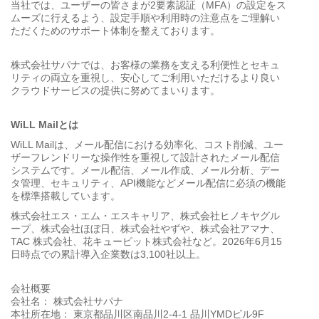
当社では、ユーザーの皆さまが2要素認証（MFA）の設定をス
ムーズに行えるよう、設定手順や利用時の注意点をご理解い
ただくためのサポート体制を整えております。
株式会社サパナでは、お客様の業務を支える利便性とセキュ
リティの両立を重視し、安心してご利用いただけるより良い
クラウドサービスの提供に努めてまいります。
WiLL Mailとは
WiLL Mailは、メール配信における効率化、コスト削減、ユー
ザーフレンドリーな操作性を重視して設計されたメール配信
システムです。メール配信、メール作成、メール分析、デー
タ管理、セキュリティ、API機能などメール配信に必須の機能
を標準搭載しています。
株式会社エス・エム・エスキャリア、株式会社ヒノキヤグル
ープ、株式会社ほぼ日、株式会社やずや、株式会社アマナ、
TAC 株式会社、花キューピット株式会社など。2026年6月15
日時点での累計導入企業数は3,100社以上。
会社概要
会社名： 株式会社サパナ
本社所在地： 東京都品川区南品川2-4-1 品川YMDビル9F