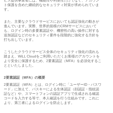
ビス提供事業者には、機能性や利便性だけでなく、アカウン
ト保護を含めた継続的なセキュリティ対策が求められていま
す。
また、主要なクラウドサービスにおいても認証強化の動きが
進んでいます。実際、世界的規模のCRMサービスにおいて
も、ログイン時の多要素認証や、機密性の高い操作に対する
追加認証などのセキュリティ要件を段階的に強化する方針を
打ち出しています。
こうしたクラウドサービス全体のセキュリティ強化の流れも
踏まえ、WiLL Cloudをご利用いただくお客様のアカウントを
より安全に保護するため、2要素認証（MFA）を必須化するこ
とといたしました。
2要素認証（MFA）の概要
2要素認証（MFA）とは、ログイン時に「ユーザーID・パスワ
ード」に加えて、パスキーによる生体認証（顔認証・指紋認
証など）や、スマートフォンの認証アプリで生成される確認
コードを入力する等で、本人確認を行う仕組みです。これに
より、第三者によるログインを防止します。