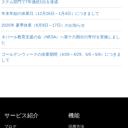
ステム部門で7年連続1位を達成
年末年始の休業日（12月26日～1月4日）につきまして
2025年 夏季休業（8月9日～17日）のお知らせ
ネパール教育支援の会（NESA）へ第十六期分の寄付を実施しまし
た
ゴールデンウィークの休業期間（4/28～4/29、5/5～5/6）につきま
して
サービス紹介
機能
ブログ
活用方法