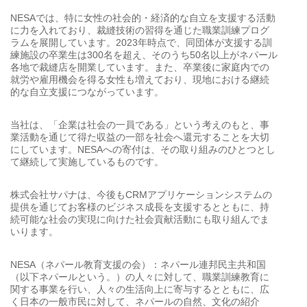
NESAでは、特に女性の社会的・経済的な自立を支援する活動
に力を入れており、裁縫技術の習得を通じた職業訓練プログ
ラムを展開しています。2023年時点で、同団体が支援する訓
練施設の卒業生は300名を超え、そのうち50名以上がネパール
各地で裁縫店を開業しています。また、卒業後に家庭内での
就労や雇用機会を得る女性も増えており、現地における継続
的な自立支援につながっています。
当社は、「企業は社会の一員である」という考えのもと、事
業活動を通じて得た収益の一部を社会へ還元することを大切
にしています。NESAへの寄付は、その取り組みのひとつとし
て継続して実施しているものです。
株式会社サパナは、今後もCRMアプリケーションシステムの
提供を通じてお客様のビジネス成長を支援するとともに、持
続可能な社会の実現に向けた社会貢献活動にも取り組んでま
いります。
NESA（ネパール教育支援の会）：ネパール連邦民主共和国
（以下ネパールという。）の人々に対して、職業訓練教育に
関する事業を行い、人々の生活向上に寄与するとともに、広
く日本の一般市民に対して、ネパールの自然、文化の紹介