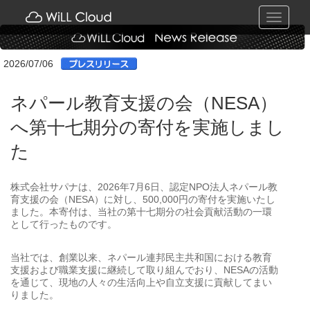
Toggle
navigati
2026/07/06
ネパール教育支援の会（NESA）
へ第十七期分の寄付を実施しまし
た
株式会社サパナは、2026年7月6日、認定NPO法人ネパール教
育支援の会（NESA）に対し、500,000円の寄付を実施いたし
ました。本寄付は、当社の第十七期分の社会貢献活動の一環
として行ったものです。
当社では、創業以来、ネパール連邦民主共和国における教育
支援および職業支援に継続して取り組んでおり、NESAの活動
を通じて、現地の人々の生活向上や自立支援に貢献してまい
りました。