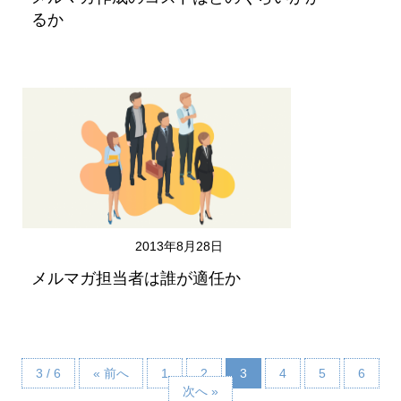
るか
2013年8月28日
メルマガ担当者は誰が適任か
3 / 6
« 前へ
1
2
3
4
5
6
次へ »